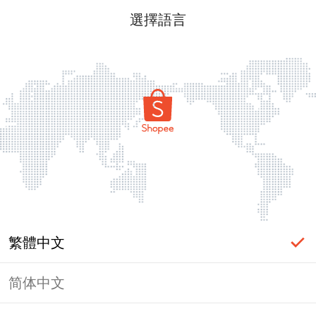
選擇語言
繁體中文
简体中文
頁面無法顯示