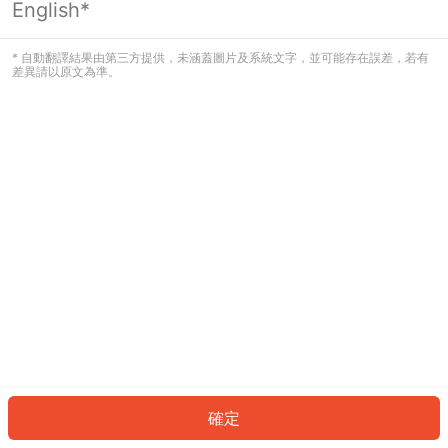
English*
發生錯誤！請登入並再試一次或回到主
頁。
* 自動翻譯結果由第三方提供，未涵蓋圖片及系統文字，並可能存在誤差，若有
差異請以原文為準。
登入
返回首頁
確定
ID: 95614bb1a7c-5b8a-4342-8502-d4f95e68b297