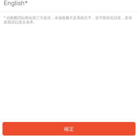
English*
發生錯誤！請登入並再試一次或回到主
頁。
* 自動翻譯結果由第三方提供，未涵蓋圖片及系統文字，並可能存在誤差，若有
差異請以原文為準。
登入
返回首頁
確定
ID: 731609200ae-f5d8-4db6-afeb-e9b45327c66c