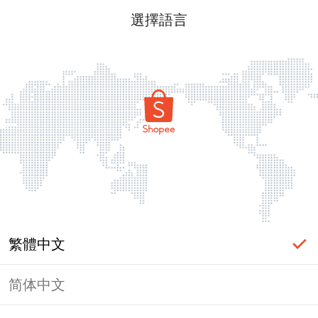
選擇語言
繁體中文
简体中文
頁面無法顯示