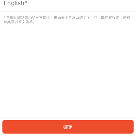
English*
發生錯誤！請登入並再試一次或回到主
頁。
* 自動翻譯結果由第三方提供，未涵蓋圖片及系統文字，並可能存在誤差，若有
差異請以原文為準。
登入
返回首頁
確定
ID: 203f216b0ef-bef8-47dc-baf8-791a8c9167c3