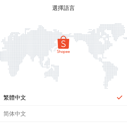
選擇語言
繁體中文
简体中文
頁面無法顯示