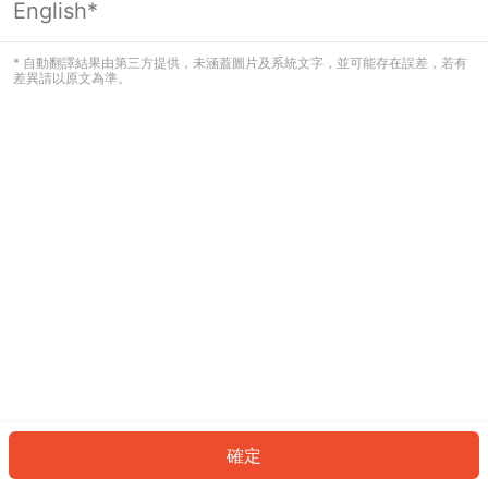
English*
發生錯誤！請登入並再試一次或回到主
頁。
* 自動翻譯結果由第三方提供，未涵蓋圖片及系統文字，並可能存在誤差，若有
差異請以原文為準。
登入
返回首頁
確定
ID: 99735183574-5f23-41d6-afa5-1c8002e99f70