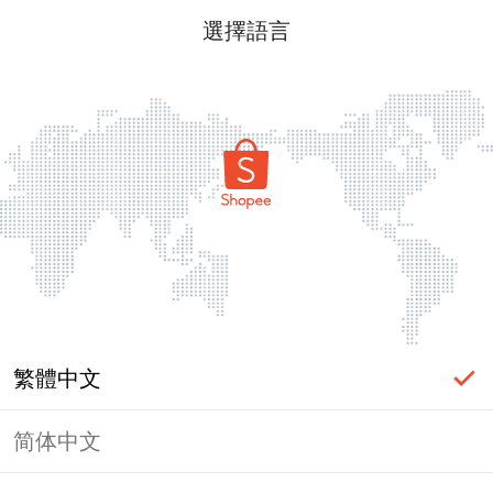
選擇語言
繁體中文
简体中文
頁面無法顯示