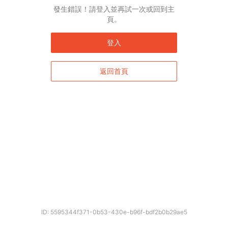
發生錯誤！請登入並再試一次或回到主
頁。
登入
返回首頁
ID: 5595344f371-0b53-430e-b96f-bdf2b0b29ae5