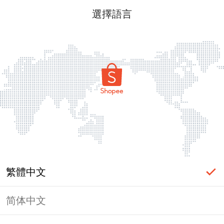
選擇語言
繁體中文
简体中文
頁面無法顯示