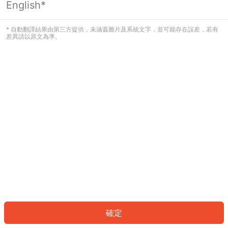
English*
發生錯誤！請登入並再試一次或回到主
頁。
* 自動翻譯結果由第三方提供，未涵蓋圖片及系統文字，並可能存在誤差，若有
差異請以原文為準。
登入
返回首頁
確定
ID: 839d8620867-ae27-442b-81f1-a25c9874f2fe