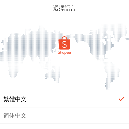
選擇語言
繁體中文
简体中文
頁面無法顯示