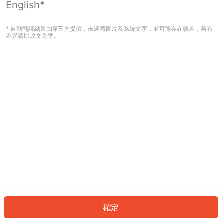
English*
發生錯誤！請登入並再試一次或回到主
頁。
* 自動翻譯結果由第三方提供，未涵蓋圖片及系統文字，並可能存在誤差，若有
差異請以原文為準。
登入
返回首頁
確定
ID: 1720ca47060-12db-4c89-86d1-03a3e4484bcf