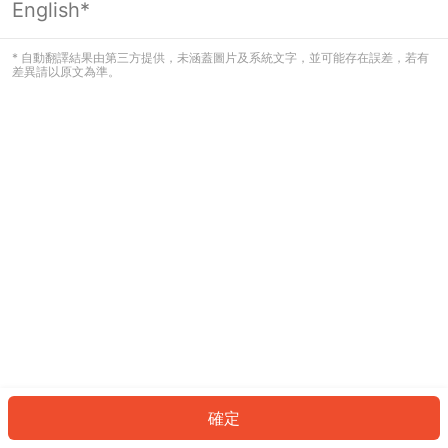
English*
發生錯誤！請登入並再試一次或回到主
頁。
* 自動翻譯結果由第三方提供，未涵蓋圖片及系統文字，並可能存在誤差，若有
差異請以原文為準。
登入
返回首頁
確定
ID: 1627085b692-a711-4e4d-990c-ba844396e577