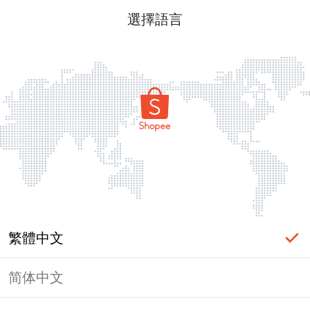
選擇語言
繁體中文
简体中文
頁面無法顯示