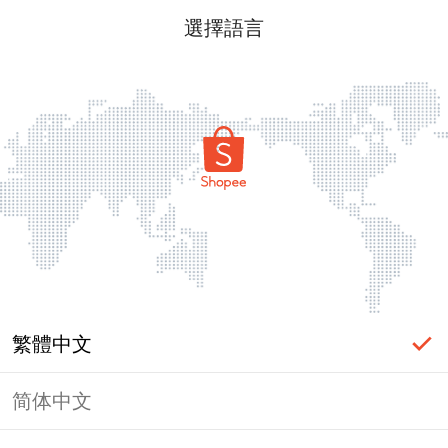
選擇語言
繁體中文
简体中文
頁面無法顯示