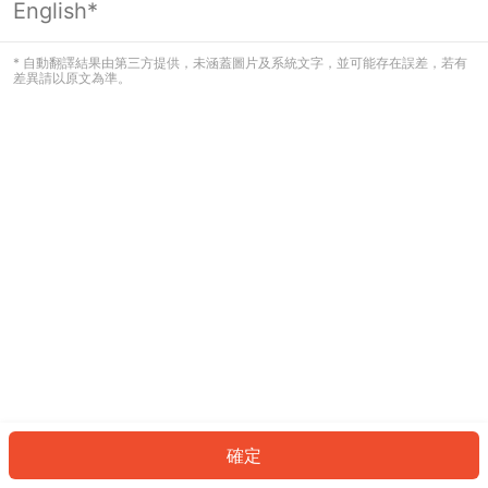
English*
發生錯誤！請登入並再試一次或回到主
頁。
* 自動翻譯結果由第三方提供，未涵蓋圖片及系統文字，並可能存在誤差，若有
差異請以原文為準。
登入
返回首頁
確定
ID: 2792bfcbf7f-0307-41f6-b05c-2b390bdff4f5