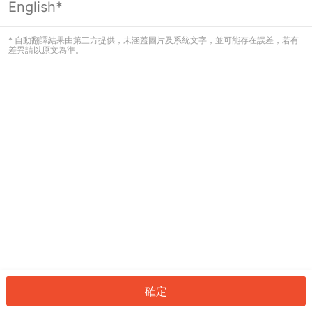
English*
發生錯誤！請登入並再試一次或回到主
頁。
* 自動翻譯結果由第三方提供，未涵蓋圖片及系統文字，並可能存在誤差，若有
差異請以原文為準。
登入
返回首頁
確定
ID: 320405b0418-3122-49ae-b528-f6a2d409768d