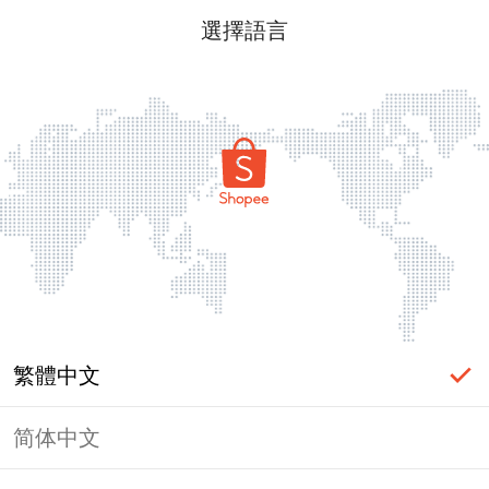
選擇語言
繁體中文
简体中文
頁面無法顯示