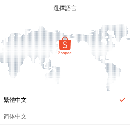
選擇語言
繁體中文
简体中文
頁面無法顯示