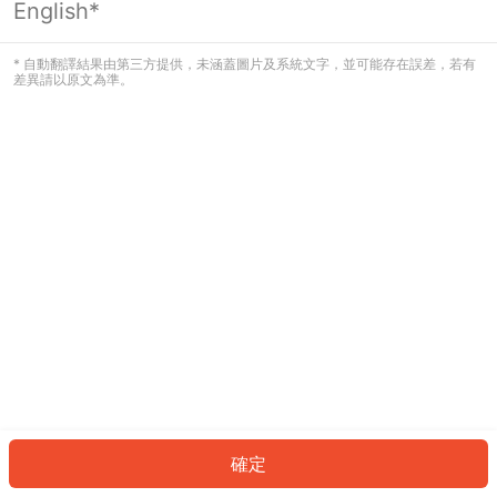
English*
發生錯誤！請登入並再試一次或回到主
頁。
* 自動翻譯結果由第三方提供，未涵蓋圖片及系統文字，並可能存在誤差，若有
差異請以原文為準。
登入
返回首頁
確定
ID: 7488a58c241-907b-4f07-a517-dbfde3828b73