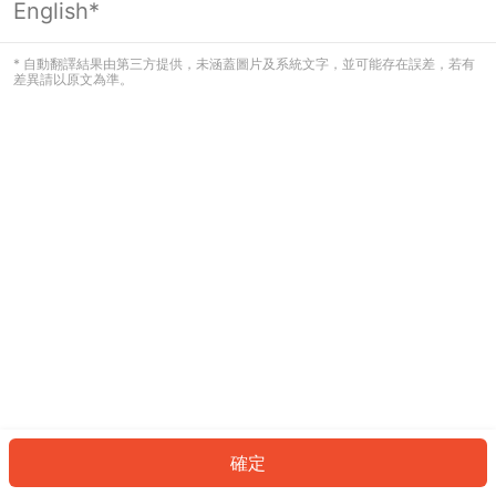
English*
發生錯誤！請登入並再試一次或回到主
頁。
* 自動翻譯結果由第三方提供，未涵蓋圖片及系統文字，並可能存在誤差，若有
差異請以原文為準。
登入
返回首頁
確定
ID: 9623dbd058a-05f7-44b4-ba92-a54473925f89