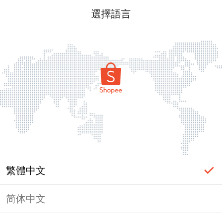
選擇語言
繁體中文
简体中文
頁面無法顯示