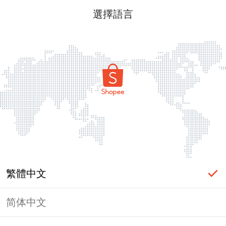
選擇語言
繁體中文
简体中文
頁面無法顯示