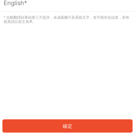
English*
發生錯誤！請登入並再試一次或回到主
頁。
* 自動翻譯結果由第三方提供，未涵蓋圖片及系統文字，並可能存在誤差，若有
差異請以原文為準。
登入
返回首頁
確定
ID: 904f8818a86-241b-4bfa-894b-a6e053e20f63