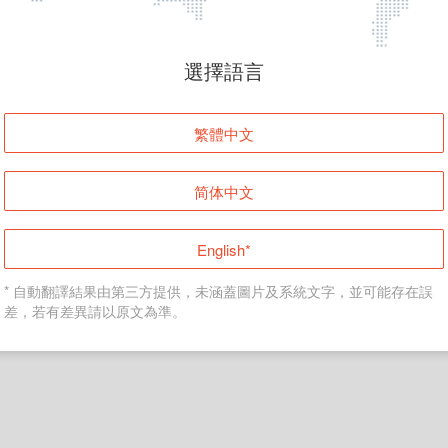
頁面無法顯示
選擇語言
發生錯誤！請登入並再試一次或回到主頁。
繁體中文
登入
简体中文
返回首頁
English*
* 自動翻譯結果由第三方提供，未涵蓋圖片及系統文字，並可能存在誤
差，若有差異請以原文為準。