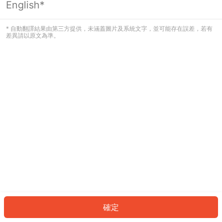
English*
發生錯誤！請登入並再試一次或回到主
頁。
* 自動翻譯結果由第三方提供，未涵蓋圖片及系統文字，並可能存在誤差，若有
差異請以原文為準。
登入
返回首頁
確定
ID: 45a835e31-bbfb-418f-a482-971edc29037d