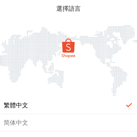
選擇語言
繁體中文
简体中文
頁面無法顯示