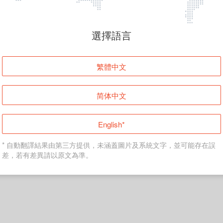
頁面無法顯示
選擇語言
發生錯誤！請登入並再試一次或回到主頁。
繁體中文
登入
简体中文
返回首頁
English*
* 自動翻譯結果由第三方提供，未涵蓋圖片及系統文字，並可能存在誤
差，若有差異請以原文為準。