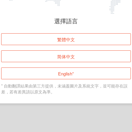
頁面無法顯示
選擇語言
發生錯誤！請登入並再試一次或回到主頁。
繁體中文
登入
简体中文
返回首頁
English*
* 自動翻譯結果由第三方提供，未涵蓋圖片及系統文字，並可能存在誤
差，若有差異請以原文為準。