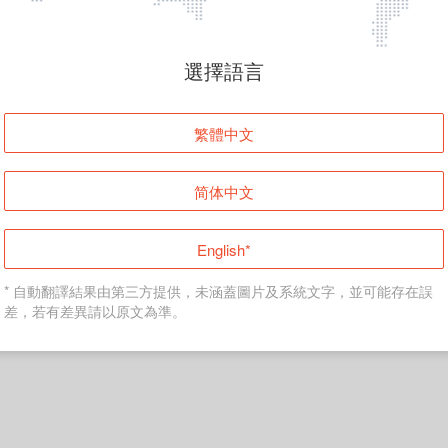
頁面無法顯示
選擇語言
發生錯誤！請登入並再試一次或回到主頁。
繁體中文
登入
简体中文
返回首頁
English*
* 自動翻譯結果由第三方提供，未涵蓋圖片及系統文字，並可能存在誤
差，若有差異請以原文為準。