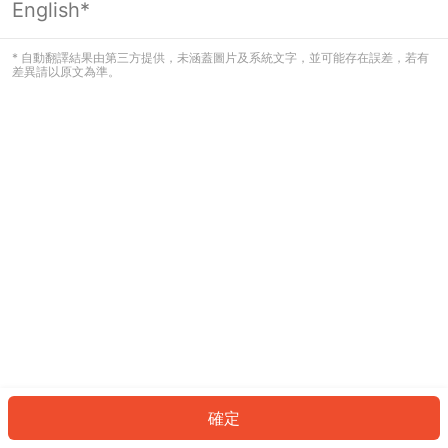
English*
發生錯誤！請登入並再試一次或回到主
頁。
* 自動翻譯結果由第三方提供，未涵蓋圖片及系統文字，並可能存在誤差，若有
差異請以原文為準。
登入
返回首頁
確定
ID: 8688d43ea45-4dee-4516-92ae-17f005156c22