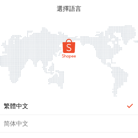
選擇語言
繁體中文
简体中文
頁面無法顯示