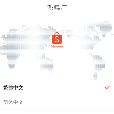
選擇語言
繁體中文
简体中文
頁面無法顯示