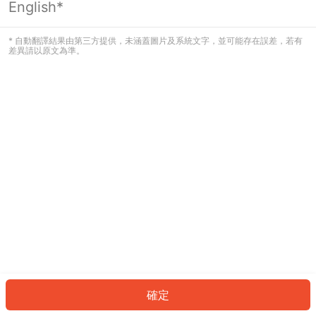
English*
發生錯誤！請登入並再試一次或回到主
頁。
* 自動翻譯結果由第三方提供，未涵蓋圖片及系統文字，並可能存在誤差，若有
差異請以原文為準。
登入
返回首頁
確定
ID: 906dc0fcd67-9cb1-4cdb-b7f6-5eab65b03e7a