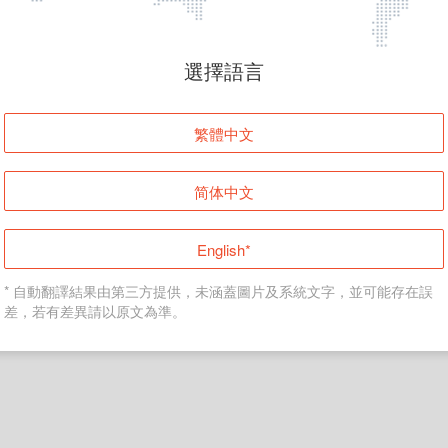
頁面無法顯示
選擇語言
發生錯誤！請登入並再試一次或回到主頁。
繁體中文
登入
简体中文
返回首頁
English*
* 自動翻譯結果由第三方提供，未涵蓋圖片及系統文字，並可能存在誤
差，若有差異請以原文為準。