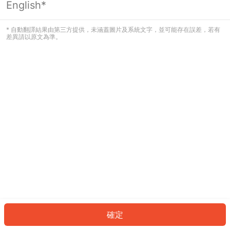
English*
發生錯誤！請登入並再試一次或回到主
頁。
* 自動翻譯結果由第三方提供，未涵蓋圖片及系統文字，並可能存在誤差，若有
差異請以原文為準。
登入
返回首頁
確定
ID: 24880c37a47-5cbf-45d4-a302-26093f6fd267