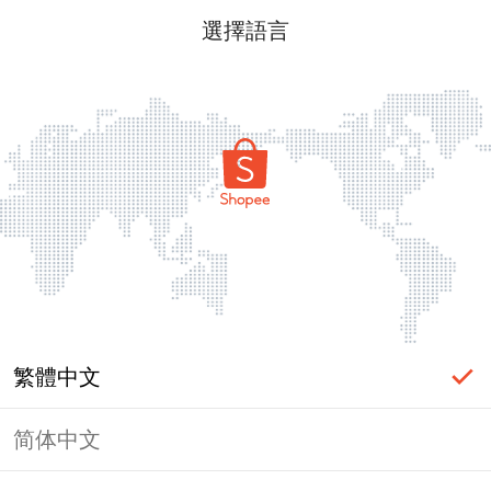
選擇語言
繁體中文
简体中文
頁面無法顯示