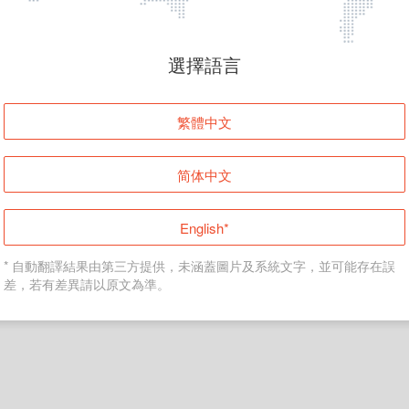
頁面無法顯示
選擇語言
發生錯誤！請登入並再試一次或回到主頁。
繁體中文
登入
简体中文
返回首頁
English*
* 自動翻譯結果由第三方提供，未涵蓋圖片及系統文字，並可能存在誤
差，若有差異請以原文為準。