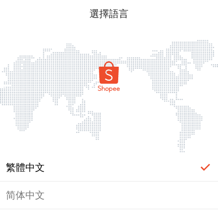
選擇語言
繁體中文
简体中文
頁面無法顯示