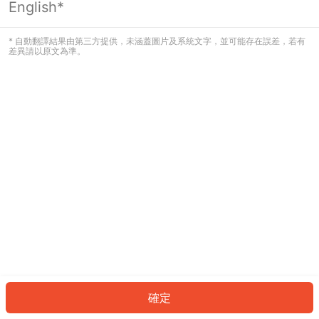
English*
發生錯誤！請登入並再試一次或回到主
頁。
* 自動翻譯結果由第三方提供，未涵蓋圖片及系統文字，並可能存在誤差，若有
差異請以原文為準。
登入
返回首頁
確定
ID: 1446fd2cf59-3b3c-4ac2-8e04-5fc7fc596c8b