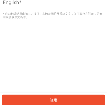
English*
發生錯誤！請登入並再試一次或回到主
頁。
* 自動翻譯結果由第三方提供，未涵蓋圖片及系統文字，並可能存在誤差，若有
差異請以原文為準。
登入
返回首頁
確定
ID: 75590423f90-90d7-4589-9277-812297e1034d