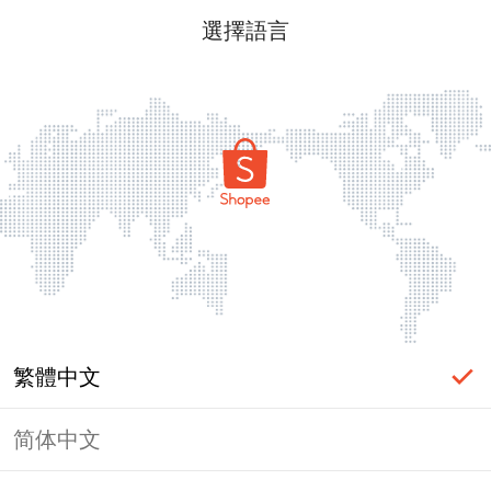
選擇語言
繁體中文
简体中文
頁面無法顯示