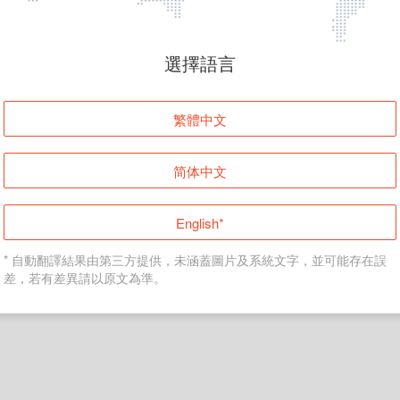
頁面無法顯示
選擇語言
發生錯誤！請登入並再試一次或回到主頁。
繁體中文
登入
简体中文
返回首頁
English*
* 自動翻譯結果由第三方提供，未涵蓋圖片及系統文字，並可能存在誤
差，若有差異請以原文為準。