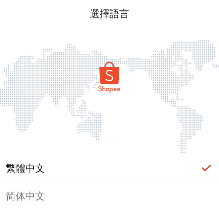
選擇語言
繁體中文
简体中文
頁面無法顯示