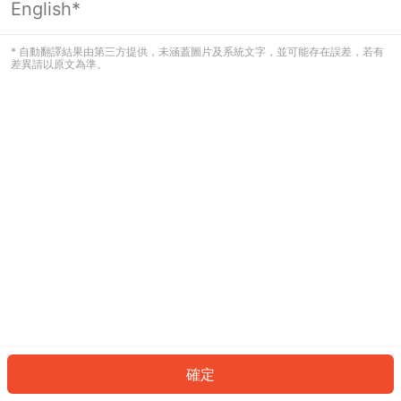
English*
發生錯誤！請登入並再試一次或回到主
頁。
* 自動翻譯結果由第三方提供，未涵蓋圖片及系統文字，並可能存在誤差，若有
差異請以原文為準。
登入
返回首頁
確定
ID: 179178f8cef-d4ea-45df-9826-8a4d399d5ba8