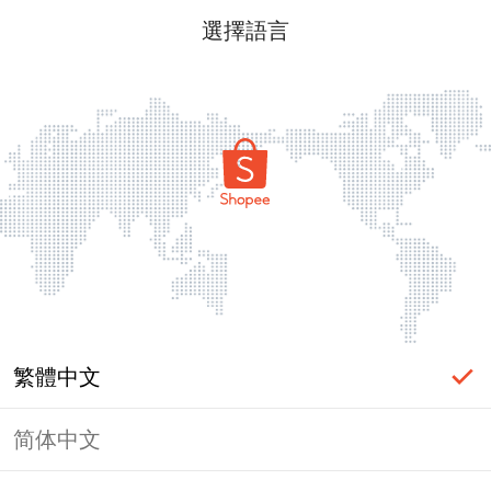
選擇語言
繁體中文
简体中文
頁面無法顯示