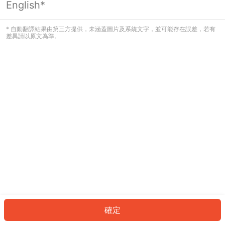
English*
發生錯誤！請登入並再試一次或回到主
頁。
* 自動翻譯結果由第三方提供，未涵蓋圖片及系統文字，並可能存在誤差，若有
差異請以原文為準。
登入
返回首頁
確定
ID: 8416dec9a93-0e25-4220-ac10-8e3fad515483