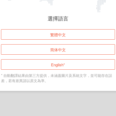
頁面無法顯示
選擇語言
發生錯誤！請登入並再試一次或回到主頁。
繁體中文
登入
简体中文
返回首頁
English*
* 自動翻譯結果由第三方提供，未涵蓋圖片及系統文字，並可能存在誤
差，若有差異請以原文為準。