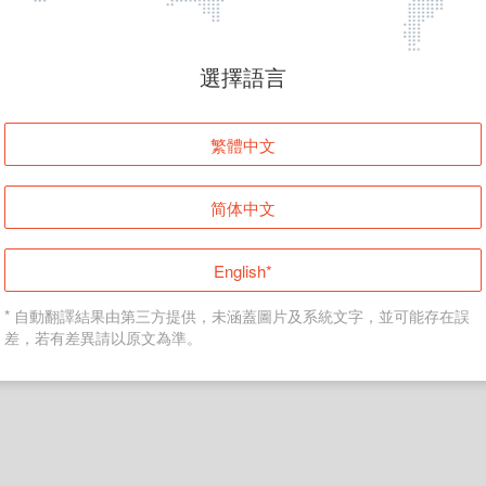
頁面無法顯示
選擇語言
發生錯誤！請登入並再試一次或回到主頁。
繁體中文
登入
简体中文
返回首頁
English*
* 自動翻譯結果由第三方提供，未涵蓋圖片及系統文字，並可能存在誤
差，若有差異請以原文為準。