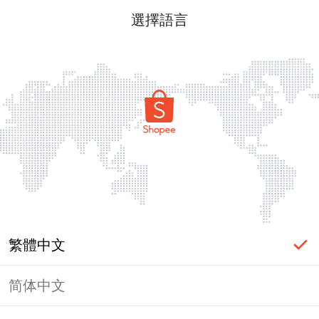
選擇語言
繁體中文
简体中文
頁面無法顯示