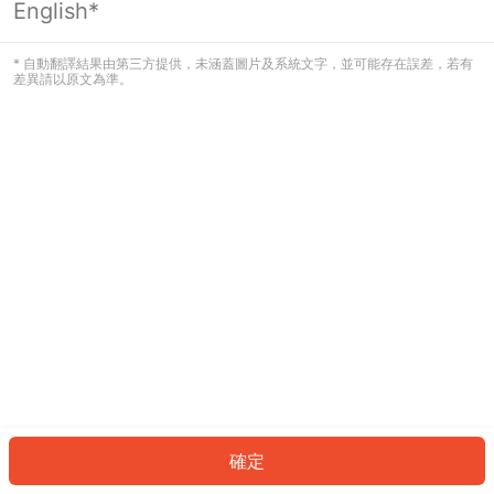
English*
發生錯誤！請登入並再試一次或回到主
頁。
* 自動翻譯結果由第三方提供，未涵蓋圖片及系統文字，並可能存在誤差，若有
差異請以原文為準。
登入
返回首頁
確定
ID: 5212889e3ee-76ee-44b4-94fa-8bd06e3f8d91