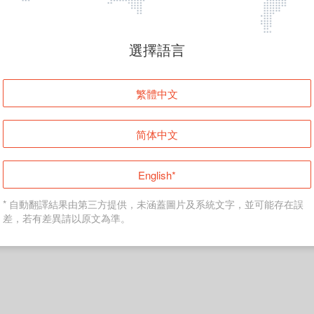
頁面無法顯示
選擇語言
發生錯誤！請登入並再試一次或回到主頁。
繁體中文
登入
简体中文
返回首頁
English*
* 自動翻譯結果由第三方提供，未涵蓋圖片及系統文字，並可能存在誤
差，若有差異請以原文為準。