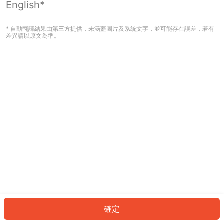
English*
發生錯誤！請登入並再試一次或回到主
頁。
* 自動翻譯結果由第三方提供，未涵蓋圖片及系統文字，並可能存在誤差，若有
差異請以原文為準。
登入
返回首頁
確定
ID: 54239a9db69-8968-4675-876a-0c666126c3aa