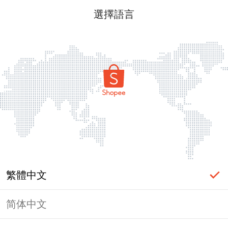
選擇語言
繁體中文
简体中文
頁面無法顯示