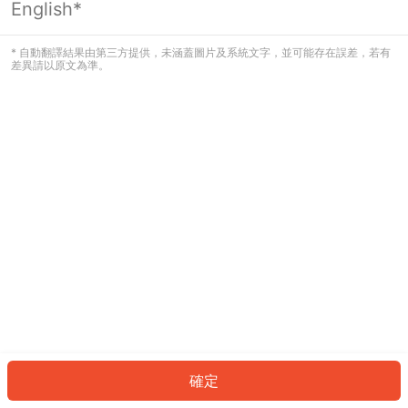
English*
發生錯誤！請登入並再試一次或回到主
頁。
* 自動翻譯結果由第三方提供，未涵蓋圖片及系統文字，並可能存在誤差，若有
差異請以原文為準。
登入
返回首頁
確定
ID: 76098373465-dbf4-4123-b98a-b6dfd7b8fa5b