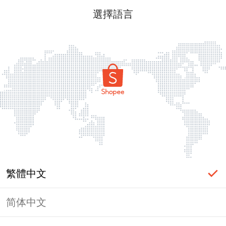
選擇語言
繁體中文
简体中文
頁面無法顯示