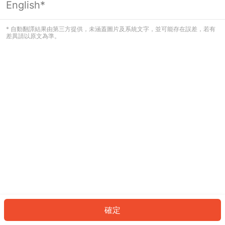
English*
發生錯誤！請登入並再試一次或回到主
頁。
* 自動翻譯結果由第三方提供，未涵蓋圖片及系統文字，並可能存在誤差，若有
差異請以原文為準。
登入
返回首頁
確定
ID: 2838499979b-c86f-47f2-9011-7d8d308eacdb