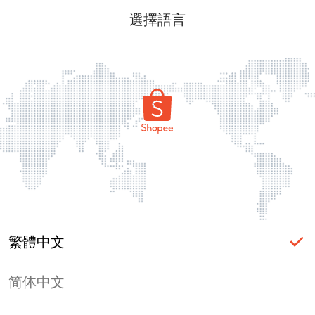
選擇語言
繁體中文
简体中文
頁面無法顯示