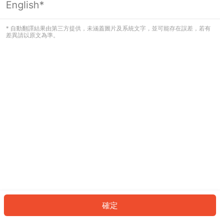
English*
發生錯誤！請登入並再試一次或回到主
頁。
* 自動翻譯結果由第三方提供，未涵蓋圖片及系統文字，並可能存在誤差，若有
差異請以原文為準。
登入
返回首頁
確定
ID: 379e30a30bb-094c-4a3d-9a93-1e5385a3209b