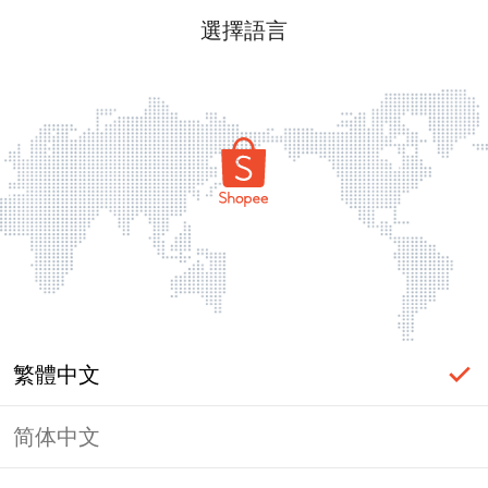
選擇語言
繁體中文
简体中文
頁面無法顯示