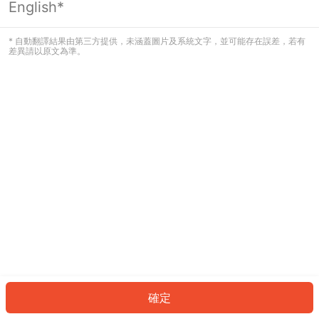
English*
發生錯誤！請登入並再試一次或回到主
頁。
* 自動翻譯結果由第三方提供，未涵蓋圖片及系統文字，並可能存在誤差，若有
差異請以原文為準。
登入
返回首頁
確定
ID: 4429067e892-1563-4688-b26d-8c774cf20766