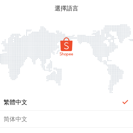
選擇語言
繁體中文
简体中文
頁面無法顯示