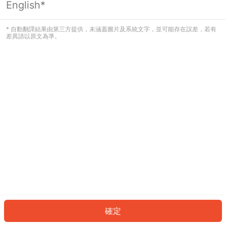
English*
發生錯誤！請登入並再試一次或回到主
頁。
* 自動翻譯結果由第三方提供，未涵蓋圖片及系統文字，並可能存在誤差，若有
差異請以原文為準。
登入
返回首頁
確定
ID: 838c7b0bfca-7319-4753-a2e5-42d008f029ac