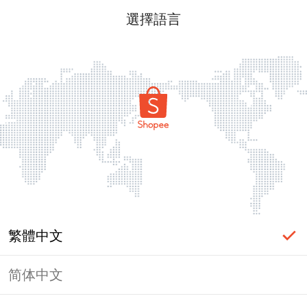
選擇語言
繁體中文
简体中文
頁面無法顯示