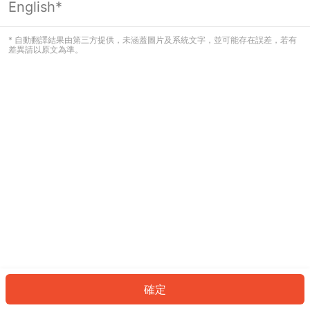
English*
發生錯誤！請登入並再試一次或回到主
頁。
* 自動翻譯結果由第三方提供，未涵蓋圖片及系統文字，並可能存在誤差，若有
差異請以原文為準。
登入
返回首頁
確定
ID: 59315a354b-7dcd-4483-bb45-11d9ffdbffc5