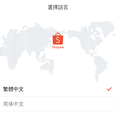
選擇語言
繁體中文
简体中文
頁面無法顯示