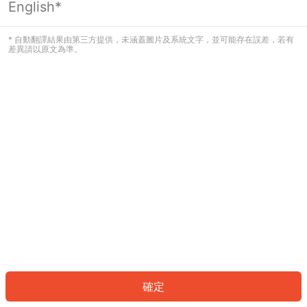
English*
發生錯誤！請登入並再試一次或回到主
頁。
* 自動翻譯結果由第三方提供，未涵蓋圖片及系統文字，並可能存在誤差，若有
差異請以原文為準。
登入
返回首頁
確定
ID: 74604b0fb57-c171-4c34-8182-bd655f1fbdcc