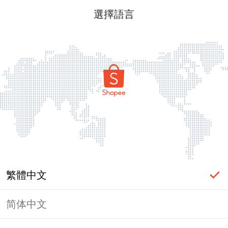
選擇語言
繁體中文
简体中文
頁面無法顯示