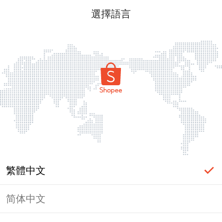
選擇語言
繁體中文
简体中文
頁面無法顯示