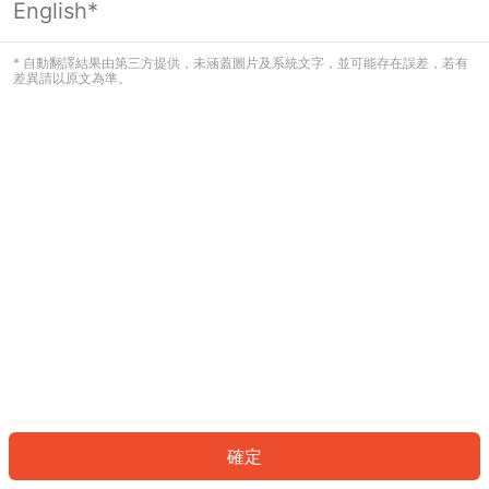
English*
發生錯誤！請登入並再試一次或回到主
頁。
* 自動翻譯結果由第三方提供，未涵蓋圖片及系統文字，並可能存在誤差，若有
差異請以原文為準。
登入
返回首頁
確定
ID: 712effba9ad-f933-45b4-95d5-370ac95b258a