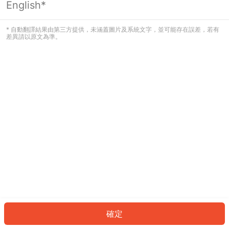
English*
發生錯誤！請登入並再試一次或回到主
頁。
* 自動翻譯結果由第三方提供，未涵蓋圖片及系統文字，並可能存在誤差，若有
差異請以原文為準。
登入
返回首頁
確定
ID: 559bf26e577-b24d-473e-8a56-ac3fd3d93c5d