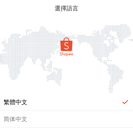
選擇語言
繁體中文
简体中文
頁面無法顯示