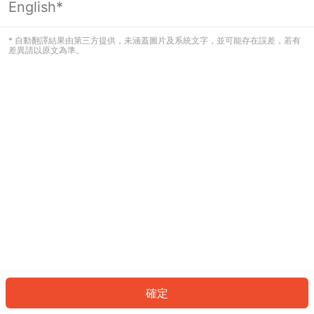
English*
發生錯誤！請登入並再試一次或回到主
頁。
* 自動翻譯結果由第三方提供，未涵蓋圖片及系統文字，並可能存在誤差，若有
差異請以原文為準。
登入
返回首頁
確定
ID: 254679d65f5-08b6-416d-909f-74b84391071a