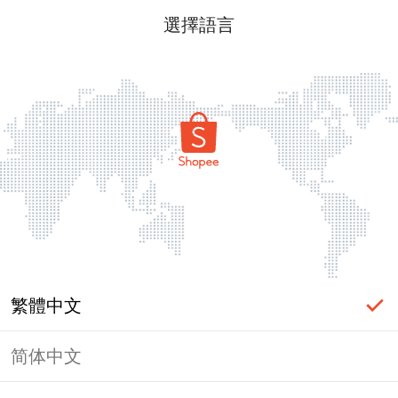
選擇語言
繁體中文
简体中文
頁面無法顯示