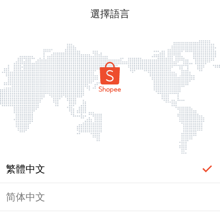
選擇語言
繁體中文
简体中文
頁面無法顯示