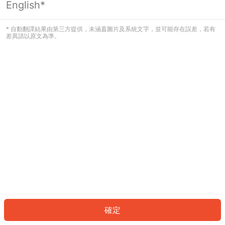
English*
發生錯誤！請登入並再試一次或回到主
頁。
* 自動翻譯結果由第三方提供，未涵蓋圖片及系統文字，並可能存在誤差，若有
差異請以原文為準。
登入
返回首頁
確定
ID: 166d353c8d0-8b98-485a-afb3-da0efd081daa