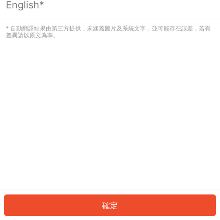
English*
發生錯誤！請登入並再試一次或回到主
頁。
* 自動翻譯結果由第三方提供，未涵蓋圖片及系統文字，並可能存在誤差，若有
差異請以原文為準。
登入
返回首頁
確定
ID: 205ecd8e1e8-3522-428d-ae60-bd1ac955f1e3