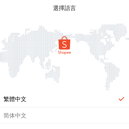
選擇語言
繁體中文
简体中文
頁面無法顯示