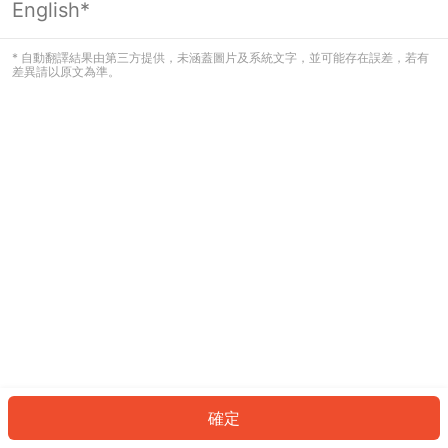
English*
發生錯誤！請登入並再試一次或回到主
頁。
* 自動翻譯結果由第三方提供，未涵蓋圖片及系統文字，並可能存在誤差，若有
差異請以原文為準。
登入
返回首頁
確定
ID: 692a401cdaf-41fd-4151-bd23-1f4736b4330e