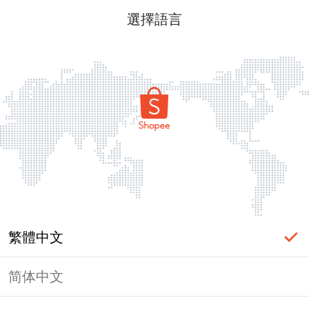
選擇語言
繁體中文
简体中文
頁面無法顯示