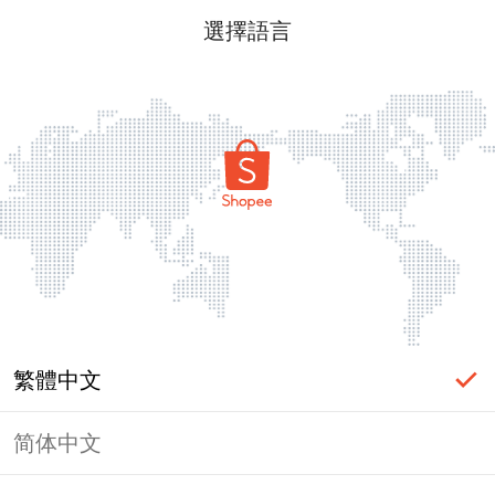
選擇語言
繁體中文
简体中文
頁面無法顯示