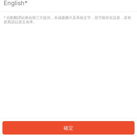
English*
發生錯誤！請登入並再試一次或回到主
頁。
* 自動翻譯結果由第三方提供，未涵蓋圖片及系統文字，並可能存在誤差，若有
差異請以原文為準。
登入
返回首頁
確定
ID: 53c3cfc020-ee46-434c-9b84-b071c059c68b