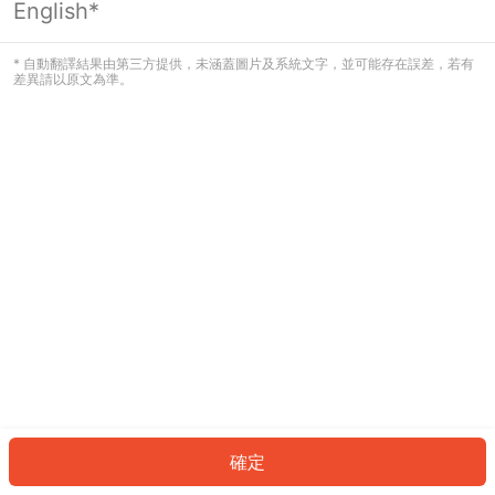
English*
發生錯誤！請登入並再試一次或回到主
頁。
* 自動翻譯結果由第三方提供，未涵蓋圖片及系統文字，並可能存在誤差，若有
差異請以原文為準。
登入
返回首頁
確定
ID: 822d487d242-d98e-4dde-8e07-8b7648c434a0