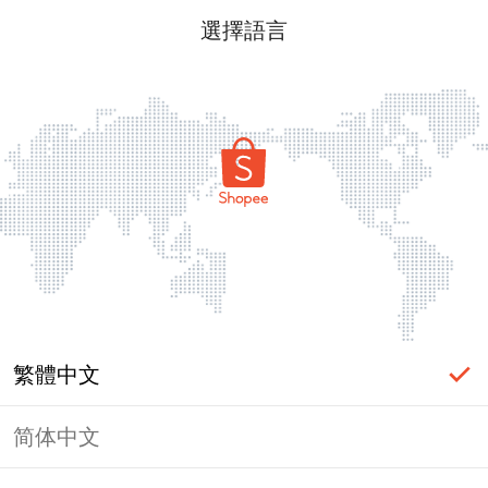
選擇語言
繁體中文
简体中文
頁面無法顯示