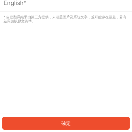
English*
發生錯誤！請登入並再試一次或回到主
頁。
* 自動翻譯結果由第三方提供，未涵蓋圖片及系統文字，並可能存在誤差，若有
差異請以原文為準。
登入
返回首頁
確定
ID: 305c43a8588-5452-4c51-ab4a-5d0173ce01a4