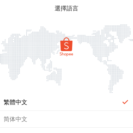
選擇語言
繁體中文
简体中文
頁面無法顯示