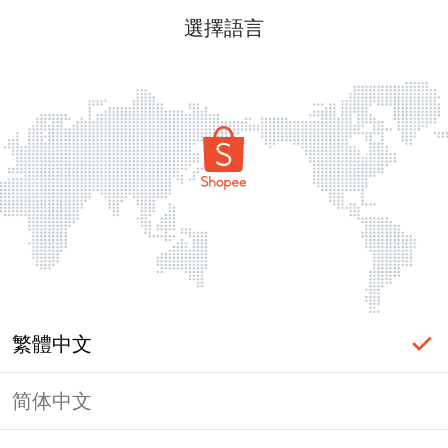
選擇語言
繁體中文
简体中文
頁面無法顯示