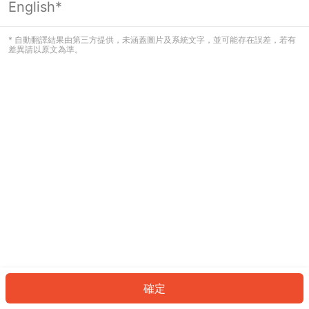
English*
發生錯誤！請登入並再試一次或回到主
頁。
* 自動翻譯結果由第三方提供，未涵蓋圖片及系統文字，並可能存在誤差，若有
差異請以原文為準。
登入
返回首頁
確定
ID: 648bf0515d8-37be-4a4b-b552-3ca313c40e60